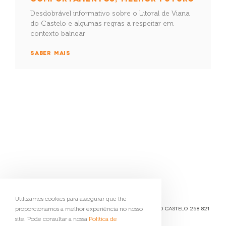
Desdobrável informativo sobre o Litoral de Viana
do Castelo e algumas regras a respeitar em
contexto balnear
SABER MAIS
Geoparque Litoral
de Viana do Castelo
Utilizamos cookies para assegurar que lhe
Passeio das Mordomas da Romaria 4904-877 Viana do Castelo
258 821
proporcionamos a melhor experiência no nosso
091
reservas@geoparquelitoralviana.pt
site. Pode consultar a nossa
Política de