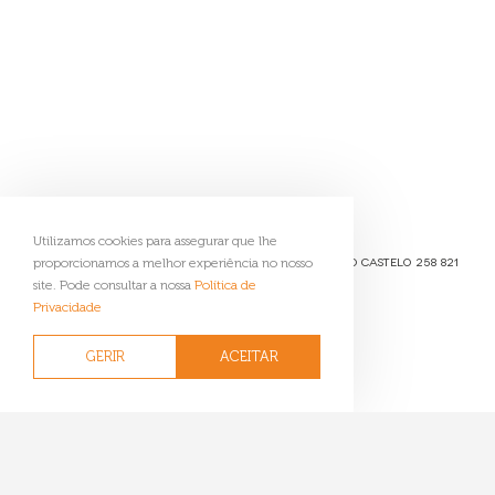
Geoparque Litoral
de Viana do Castelo
Utilizamos cookies para assegurar que lhe
Passeio das Mordomas da Romaria 4904-877 Viana do Castelo
258 821
proporcionamos a melhor experiência no nosso
091
reservas@geoparquelitoralviana.pt
site. Pode consultar a nossa
Política de
Privacidade
Livro de Visitas
Sugestões
GERIR
ACEITAR
Ficha Técnica
Política de Privacidade
Contactos
Gerir Cookies