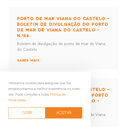
PORTO DE MAR VIANA DO CASTELO –
BOLETIM DE DIVULGAÇÃO DO PORTO
DE MAR DE VIANA DO CASTELO –
N.º66
Boletim de divulgação do porto de mar de Viana
do Castelo
SABER MAIS
Utilizamos cookies para assegurar que lhe
proporcionamos a melhor experiência no nosso
PORTO DE MAR VIANA DO CASTELO –
site. Pode consultar a nossa
BOLETIM DE DIVULGAÇÃO DO PORTO
Política de
Privacidade
DE MAR DE VIANA DO CASTELO –
N.º65
GERIR
ACEITAR
Boletim de divulgação do porto de mar de Viana
do Castelo