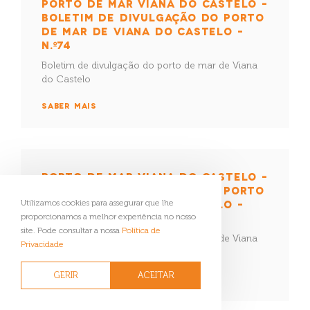
PORTO DE MAR VIANA DO CASTELO –
BOLETIM DE DIVULGAÇÃO DO PORTO
DE MAR DE VIANA DO CASTELO –
N.º74
Boletim de divulgação do porto de mar de Viana
do Castelo
SABER MAIS
PORTO DE MAR VIANA DO CASTELO –
BOLETIM DE DIVULGAÇÃO DO PORTO
Utilizamos cookies para assegurar que lhe
DE MAR DE VIANA DO CASTELO –
proporcionamos a melhor experiência no nosso
N.º73
site. Pode consultar a nossa
Política de
Boletim de divulgação do porto de mar de Viana
Privacidade
do Castelo
GERIR
ACEITAR
SABER MAIS