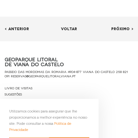
< ANTERIOR
VOLTAR
PRÓXIMO >
Geoparque Litoral
de Viana do Castelo
Passeio das Mordomas da Romaria 4904-877 Viana do Castelo
258 821
091
reservas@geoparquelitoralviana.pt
Livro de Visitas
Sugestões
Ficha Técnica
Política de Privacidade
Utilizamos cookies para assegurar que lhe
Contactos
proporcionamos a melhor experiência no nosso
Gerir Cookies
site. Pode consultar a nossa
Política de
Privacidade