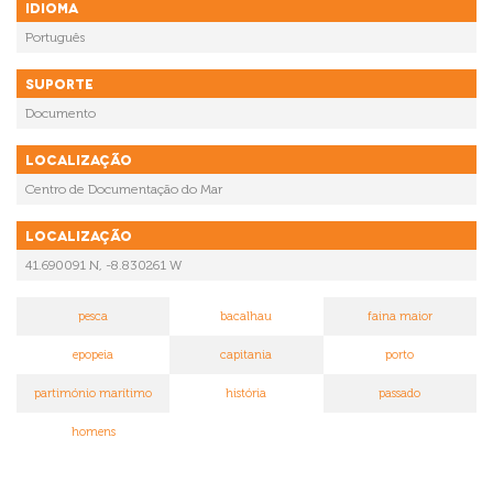
Idioma
Português
Suporte
Documento
Localização
Centro de Documentação do Mar
Localização
41.690091 N, -8.830261 W
pesca
bacalhau
faina maior
epopeia
capitania
porto
partimónio marítimo
história
passado
homens