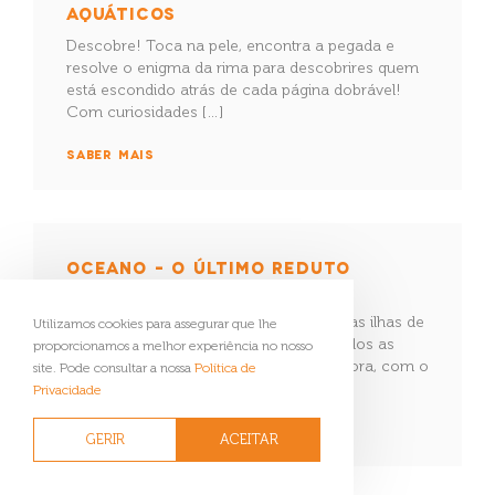
AQUÁTICOS
Descobre! Toca na pele, encontra a pegada e
resolve o enigma da rima para descobrires quem
está escondido atrás de cada página dobrável!
Com curiosidades […]
SABER MAIS
OCEANO – O ÚLTIMO REDUTO
SELVAGEM
Dos mares gelados dos polos às remotas ilhas de
Utilizamos cookies para assegurar que lhe
coral, David Attenborough filmou em todos as
proporcionamos a melhor experiência no nosso
habitats oceânicos do planeta Terra. Agora, com o
site. Pode consultar a nossa
Política de
seu […]
Privacidade
SABER MAIS
GERIR
ACEITAR