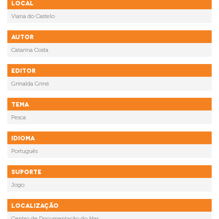
Local
Viana do Castelo
Autor
Catarina Costa
Editor
Grinalda Griné
Tema
Pesca
Idioma
Português
Suporte
Jogo
Localização
Centro de Documentação do Mar