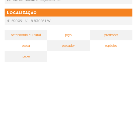
Localização
41.690091 N, -8.830261 W
património cultural
jogo
profissões
pesca
pescador
espécies
peixe