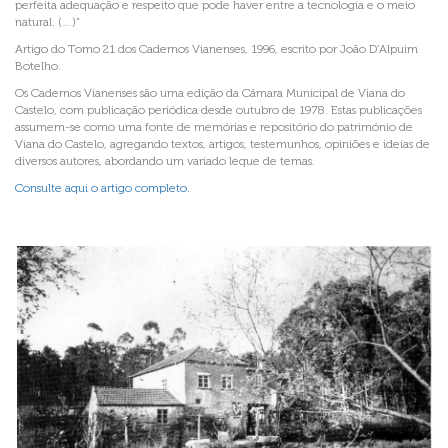
perfeita adequação e respeito que pode haver entre a tecnologia e o meio
natural. (…)”
Artigo do Tomo 21 dos Cadernos Vianenses, 1996, escrito por João D’Alpuim
Botelho.
Os Cadernos Vianenses são uma edição da Câmara Municipal de Viana do
Castelo, com publicação periódica desde outubro de 1978. Estas publicações
assumem-se como uma fonte de memórias e repositório do património de
Viana do Castelo, agregando textos, artigos, testemunhos, opiniões e ideias de
diversos autores, abordando um variado leque de temas.
Consulte aqui o artigo completo.