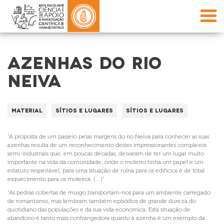
AZENHAS DO RIO
NEIVA
Material
Sítios e lugares
Sítios e Lugares
“A proposta de um passeio pelas margens do rio Neiva para conhecer as suas
azenhas resulta de um reconhecimento destes impressionantes complexos
semi-industriais que, em poucas décadas, deixaram de ter um lugar muito
importante na vida da comunidade, onde o moleiro tinha um papel e um
estatuto respeitável, para uma situação de ruína para os edifícios e de total
esquecimento para os moleiros. (…)”
“As pedras cobertas de musgo transportam-nos para um ambiente carregado
de romantismo, mas lembram também episódios de grande dureza do
quotidiano das populações e da sua vida económica. Esta situação de
abandono é tanto mais confrangedora quanto a azenha é um exemplo da