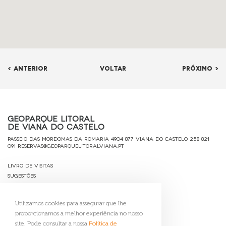
< ANTERIOR
VOLTAR
PRÓXIMO >
Geoparque Litoral
de Viana do Castelo
Passeio das Mordomas da Romaria 4904-877 Viana do Castelo
258 821
091
reservas@geoparquelitoralviana.pt
Livro de Visitas
Sugestões
Ficha Técnica
Política de Privacidade
Utilizamos cookies para assegurar que lhe
Contactos
proporcionamos a melhor experiência no nosso
Gerir Cookies
site. Pode consultar a nossa
Política de