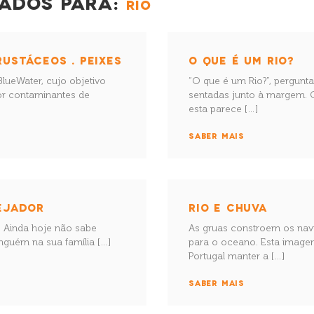
ADOS PARA:
RIO
RUSTÁCEOS . PEIXES
O QUE É UM RIO?
BlueWater, cujo objetivo
“O que é um Rio?”, pergunt
por contaminantes de
sentadas junto à margem. C
esta parece […]
SABER MAIS
LEJADOR
RIO E CHUVA
. Ainda hoje não sabe
As gruas constroem os nav
inguém na sua família […]
para o oceano. Esta imagem
Portugal manter a […]
SABER MAIS