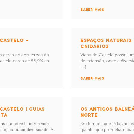
SABER MAIS
 CASTELO –
ESPAÇOS NATURAIS 
CNIDÁRIOS
m cerca de dois terços do
Viana do Castelo possui um
Castelo cerca de 58,9% da
de extensão, onde a divers
[…]
SABER MAIS
CASTELO | GUIAS
OS ANTIGOS BALNEÁ
STA
NORTE
mas que constituem a vida
Em tempos que já lá vão, ex
ológica ou biodiversidade. A
quente, que prometiam cura