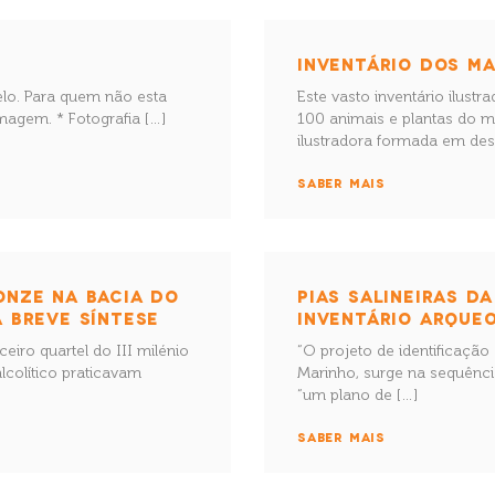
INVENTÁRIO DOS M
delo. Para quem não esta
Este vasto inventário ilust
magem. * Fotografia […]
100 animais e plantas do 
ilustradora formada em dese
SABER MAIS
ONZE NA BACIA DO
PIAS SALINEIRAS D
A BREVE SÍNTESE
INVENTÁRIO ARQUE
ceiro quartel do III milénio
“O projeto de identificação
lcolítico praticavam
Marinho, surge na sequênci
“um plano de […]
SABER MAIS