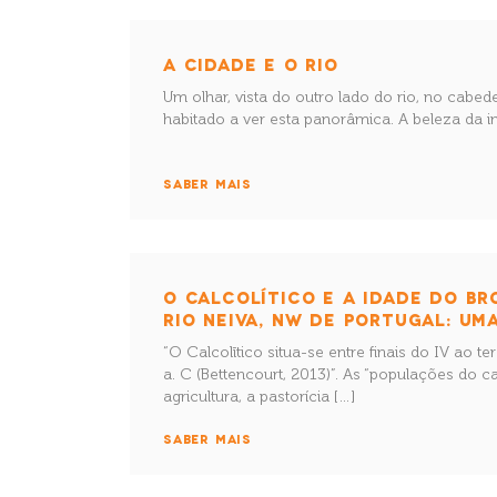
A CIDADE E O RIO
Um olhar, vista do outro lado do rio, no cabe
habitado a ver esta panorâmica. A beleza da i
SABER MAIS
O CALCOLÍTICO E A IDADE DO BR
RIO NEIVA, NW DE PORTUGAL: UM
“O Calcolītico situa-se entre finais do IV ao ter
a. C (Bettencourt, 2013)”. As “populações do ca
agricultura, a pastorícia […]
SABER MAIS