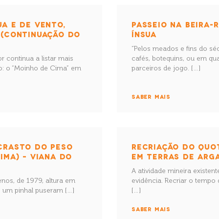
A E DE VENTO,
PASSEIO NA BEIRA-R
 (CONTINUAÇÃO DO
ÍNSUA
“Pelos meados e fins do s
or continua a listar mais
cafés, botequins, ou em qua
o: o “Moinho de Cima” em
parceiros de jogo. […]
SABER MAIS
CRASTO DO PESO
RECRIAÇÃO DO QUO
IMA) – VIANA DO
EM TERRAS DE ARGA
A atividade mineira existe
enos, de 1979, altura em
evidência. Recriar o temp
e um pinhal puseram […]
[…]
SABER MAIS