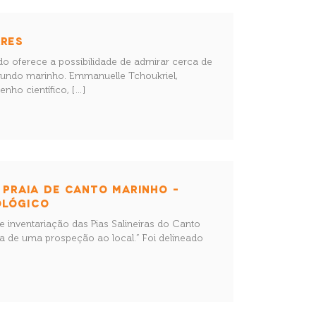
ARES
rado oferece a possibilidade de admirar cerca de
mundo marinho. Emmanuelle Tchoukriel,
nho científico, […]
A PRAIA DE CANTO MARINHO –
OLÓGICO
 e inventariação das Pias Salineiras do Canto
a de uma prospeção ao local.” Foi delineado