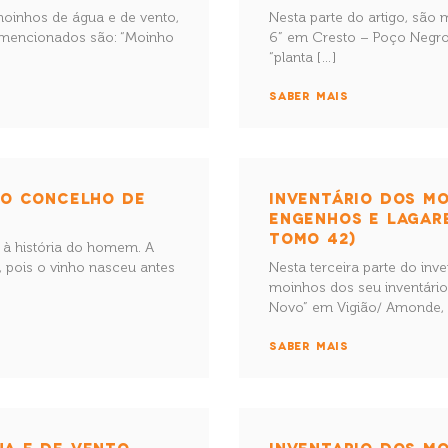
 moinhos de água e de vento,
Nesta parte do artigo, são
s mencionados são: “Moinho
6” em Cresto – Poço Negro
“planta […]
SABER MAIS
 DO CONCELHO DE
INVENTÁRIO DOS MO
ENGENHOS E LAGAR
TOMO 42)
a à história do homem. A
, pois o vinho nasceu antes
Nesta terceira parte do inve
moinhos dos seu inventário
Novo” em Vigião/ Amonde, 
SABER MAIS
A E DE VENTO,
INVENTARIO DOS MO