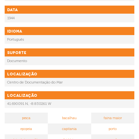
Data
1944
Idioma
Português
Suporte
Documento
Localização
Centro de Documentação do Mar
Localização
41.690091 N, -8.830261 W
pesca
bacalhau
faina maior
epopeia
capitania
porto