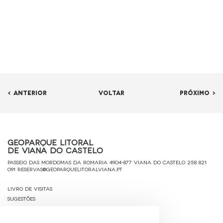
< ANTERIOR
VOLTAR
PRÓXIMO >
Geoparque Litoral
de Viana do Castelo
Passeio das Mordomas da Romaria 4904-877 Viana do Castelo
258 821
091
reservas@geoparquelitoralviana.pt
Livro de Visitas
Sugestões
Ficha Técnica
Política de Privacidade