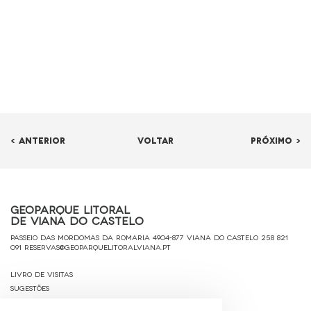
< ANTERIOR
VOLTAR
PRÓXIMO >
Geoparque Litoral
de Viana do Castelo
Passeio das Mordomas da Romaria 4904-877 Viana do Castelo
258 821
091
reservas@geoparquelitoralviana.pt
Livro de Visitas
Sugestões
Ficha Técnica