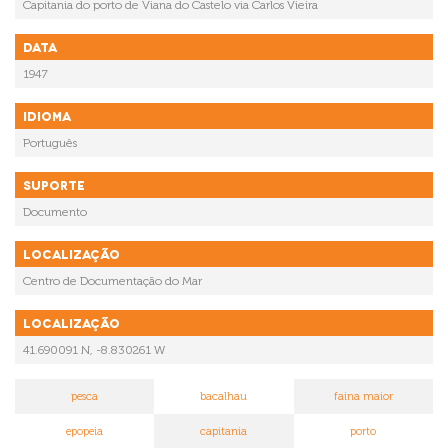
Capitania do porto de Viana do Castelo via Carlos Vieira
Data
1947
Idioma
Português
Suporte
Documento
Localização
Centro de Documentação do Mar
Localização
41.690091 N, -8.830261 W
pesca
bacalhau
faina maior
epopeia
capitania
porto