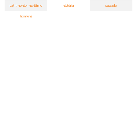
património marítimo
história
passado
homens