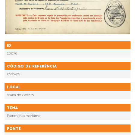
ID
13076
Código de referência
0995/26
Local
Viana do Castelo
Tema
Património marítimo
Fonte