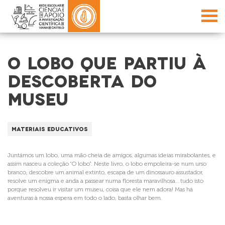
O LOBO QUE PARTIU À
DESCOBERTA DO
MUSEU
Materiais educativos
Juntámos um lobo, uma mão cheia de amigos, algumas ideias mirabolantes, e
assim nasceu a coleção “O lobo”. Neste livro, o lobo empoleira-se num urso
branco, descobre um animal extinto, escapa de um dinossauro assustador,
resolve um enigma e anda a passear numa floresta maravilhosa…tudo isto
porque resolveu ir visitar um museu, coisa que ele nem adora! Mas há
aventuras à nossa espera em todo o lado, basta olhar bem.