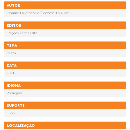
Autor
Orianne Lallemand e Éléonore Thuillier
Editor
Edições Zero a Oito
Tema
Outro
Data
2021
Idioma
Português
Suporte
Livro
Localização