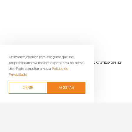
Geoparque Litoral
de Viana do Castelo
Utilizamos cookies para assegurar que lhe
Passeio das Mordomas da Romaria 4904-877 Viana do Castelo
258 821
proporcionamos a melhor experiência no nosso
091
reservas@geoparquelitoralviana.pt
site. Pode consultar a nossa
Política de
Privacidade
Livro de Visitas
Sugestões
GERIR
ACEITAR
Ficha Técnica
Política de Privacidade
Contactos
Gerir Cookies