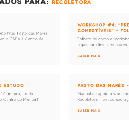
ADOS PARA:
RECOLETORA
WORKSHOP #4: “PR
COMESTÍVEIS” – FO
o final “Pasto das Marés”.
com o CMIA e Centro de
Folheto de apoio a works
algas para fins alimentares.
SABER MAIS
E ESTUDO
PASTO DAS MARÉS –
” é um projeto da
Manual de apoio a worksho
 Centro de Mar da […]
Recoletora – em colaboraç
SABER MAIS