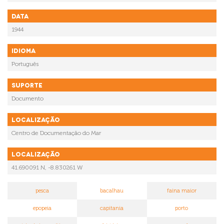
Data
1944
Idioma
Português
Suporte
Documento
Localização
Centro de Documentação do Mar
Localização
41.690091 N, -8.830261 W
pesca
bacalhau
faina maior
epopeia
capitania
porto