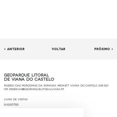
< ANTERIOR
VOLTAR
PRÓXIMO >
Geoparque Litoral
de Viana do Castelo
Passeio das Mordomas da Romaria 4904-877 Viana do Castelo
258 821
091
reservas@geoparquelitoralviana.pt
Livro de Visitas
Sugestões
Ficha Técnica
Política de Privacidade