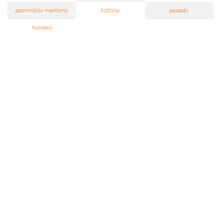
património marítimo
história
passado
homens