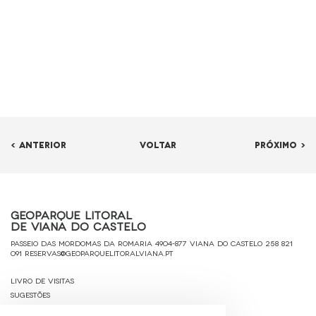
< ANTERIOR
VOLTAR
PRÓXIMO >
Geoparque Litoral
de Viana do Castelo
Passeio das Mordomas da Romaria 4904-877 Viana do Castelo
258 821
091
reservas@geoparquelitoralviana.pt
Livro de Visitas
Sugestões
Ficha Técnica