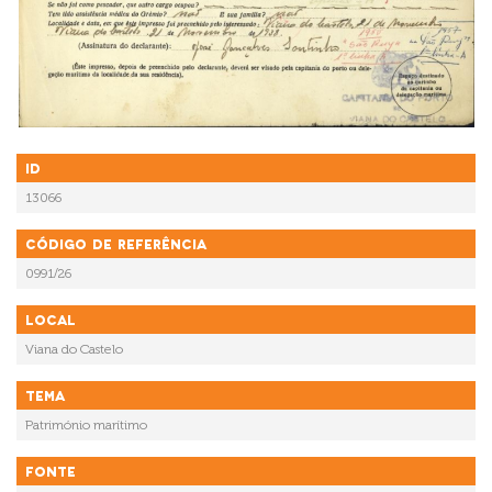
ID
13066
Código de referência
0991/26
Local
Viana do Castelo
Tema
Património marítimo
Fonte