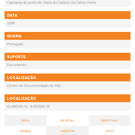
Capitania do porto de Viana do Castelo via Carlos Vieira
Data
1938
Idioma
Português
Suporte
Documento
Localização
Centro de Documentação do Mar
Localização
41.690091 N, -8.830261 W
pesca
bacalhau
faina maior
epopeia
capitania
porto