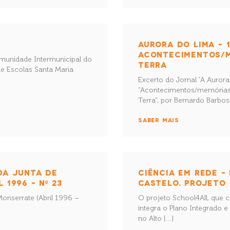
AURORA DO LIMA – 1
ACONTECIMENTOS/M
omunidade Intermunicipal do
TERRA
e Escolas Santa Maria
Excerto do Jornal “A Aurora
“Acontecimentos/memórias”
Terra”, por Bernardo Barbo
SABER MAIS
DA JUNTA DE
CIÊNCIA EM REDE –
 1996 – Nº 23
CASTELO. PROJETO 
Monserrate (Abril 1996 –
O projeto School4All, que
integra o Plano Integrado 
no Alto […]