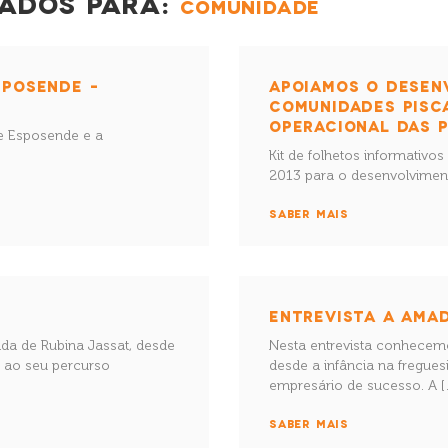
ADOS PARA:
COMUNIDADE
SPOSENDE –
APOIAMOS O DESEN
COMUNIDADES PISC
OPERACIONAL DAS P
de Esposende e a
Kit de folhetos informativ
2013 para o desenvolvimen
SABER MAIS
ENTREVISTA A AMA
da de Rubina Jassat, desde
Nesta entrevista conhecem
é ao seu percurso
desde a infância na fregue
empresário de sucesso. A [
SABER MAIS