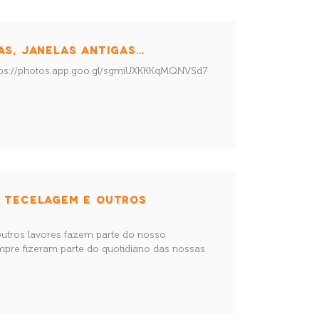
AS, JANELAS ANTIGAS…
 https://photos.app.goo.gl/sgmiUXKKKqMQNVSd7
, TECELAGEM E OUTROS
outros lavores fazem parte do nosso
mpre fizeram parte do quotidiano das nossas