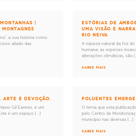
 MONTANHAS |
ESTÓRIAS DE AMBO
S MONTAGNES
UMA VISÃO E NARRA
RIO NEIVA
ano”, a sua história como
cioso aliado das
A riqueza natural da foz d
humana, as espécies invas
alterações climáticas, são [
SABER MAIS
, ARTE E DEVOÇÃO.
POLUENTES EMERGE
Navio Gil Eannes, é um
O tema que esta publicação
 Este é um espaço […]
pelo Centro de Monitorizaç
município nas diversas […]
SABER MAIS