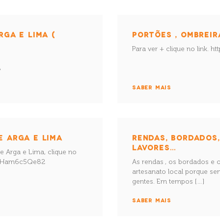
RGA E LIMA (
PORTÕES , OMBREIR
Para ver + clique no link.
cN8
SABER MAIS
E ARGA E LIMA
RENDAS, BORDADOS
LAVORES…
e Arga e Lima, clique no
gttRHam6c5Qe82
As rendas , os bordados e 
artesanato local porque se
gentes. Em tempos […]
SABER MAIS