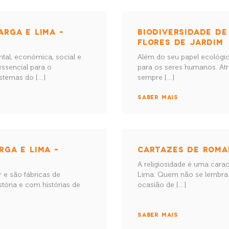
ARGA E LIMA –
BIODIVERSIDADE DE
FLORES DE JARDIM
ntal, económica, social e
Além do seu papel ecológico
essencial para o
para os seres humanos. Atrav
istemas do […]
sempre […]
SABER MAIS
RGA E LIMA –
CARTAZES DE ROMAR
A religiosidade é uma caract
 e são fábricas de
Lima. Quem não se lembra 
tória e com histórias de
ocasião de […]
SABER MAIS