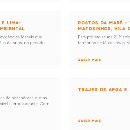
 E LIMA-
ROSTOS DA MARÉ – 
AMBIENTAL
MATOSINHOS, VILA 
evidências fósseis que
Este projeto reúne 21 histó
ões de anos, no período
territórios de Matosinhos, 
SABER MAIS
TRAJES DE ARGA E 
rias de pescadores e suas
nsível e emocionante. Com
SABER MAIS